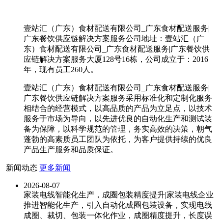
壹站汇（广东）食材配送有限公司_广东食材配送服务|
广东餐饮供应链解决方案服务公司地址：壹站汇（广
东）食材配送有限公司_广东食材配送服务|广东餐饮供
应链解决方案服务大厦128号16栋，公司成立于：2016
年，现有员工260人。
壹站汇（广东）食材配送有限公司_广东食材配送服务|
广东餐饮供应链解决方案服务采用标准化和定制化服务
相结合的经营模式，以高品质的产品为立足点，以技术
服务于市场为导向，以先进优良的自动化生产和测试装
备为保障，以科学规范的管理，务实高效的决策，朝气
蓬勃的高素质员工团队为依托，为客户提供持续的优良
产品生产服务和品质保证。
新闻动态
更多新闻
2026-08-07
家装电线智能化生产，成圈包装精度提升|家装电线企业
推进智能化生产，引入自动化成圈包装设备，实现电线
成圈、裁切、包装一体化作业，成圈精度提升，长度误