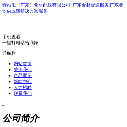
壹站汇（广东）食材配送有限公司_广东食材配送服务|广东餐
饮供应链解决方案服务
手机查看
一键打电话给商家
导航栏
网站首页
关于我们
产品展示
新闻中心
人才招聘
联系我们
公司简介